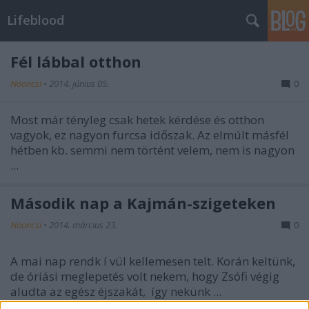
Lifeblood
Fél lábbal otthon
Nooncsi
•
2014. június 05.
0
Most már tényleg csak hetek kérdése és otthon
vagyok, ez nagyon furcsa időszak. Az elmúlt másfél
hétben kb. semmi nem történt velem, nem is nagyon
...
Második nap a Kajmán-szigeteken
Nooncsi
•
2014. március 23.
0
A mai nap rendk
í
vül kellemesen telt. Korán keltünk,
de óriási meglepetés volt nekem, hogy Zsófi végig
aludta az egész éjszakát,
így nekünk ...