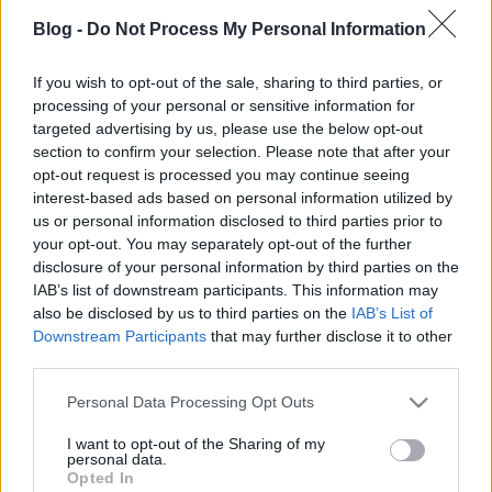
Első nap a Kajmán-szigeteken
Blog -
Do Not Process My Personal Information
Nooncsi
•
2014. március 22.
2
If you wish to opt-out of the sale, sharing to third parties, or
processing of your personal or sensitive information for
Sziasztok!
targeted advertising by us, please use the below opt-out
Tudom, hogy már nagyon régen adtam hírt
section to confirm your selection. Please note that after your
magamról, de egyszerűen olyan gyorsan eltelt az
opt-out request is processed you may continue seeing
elmúlt egy hónap, mintha csak pislogtam volna ...
interest-based ads based on personal information utilized by
us or personal information disclosed to third parties prior to
your opt-out. You may separately opt-out of the further
New York, I love You (part 2)
disclosure of your personal information by third parties on the
IAB’s list of downstream participants. This information may
Nooncsi
•
2014. február 16.
0
also be disclosed by us to third parties on the
IAB’s List of
Downstream Participants
that may further disclose it to other
Tartozom Nektek és főleg Drága Öcsikémnek az NBA
third parties.
meccses nap élményeivel! Biztos mindannyian
láttatok már kosármeccset a tv-ben, ha nem nézzetek
Please note that this website/app uses one or more Google
Personal Data Processing Opt Outs
...
services and may gather and store information including but
not limited to your visit or usage behaviour. You may click to
I want to opt-out of the Sharing of my
personal data.
grant or deny consent to Google and its third-party tags to
Bálint nap
Opted In
use your data for below specified purposes in below Google