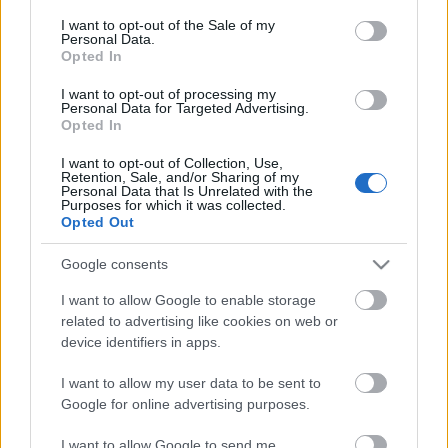
consent section.
Nooncsi
•
2014. február 14.
0
I want to opt-out of the Sale of my
Personal Data.
Opted In
Ne haragudjatok, ez lehet, hogy nem lesz túl kedves,
I want to opt-out of processing my
de kicsit felhúztam magam! Mondjátok már meg
Personal Data for Targeted Advertising.
Nekem miért kell annyira másokat bírálni és ...
Opted In
I want to opt-out of Collection, Use,
New York, I love You (part 1)
Retention, Sale, and/or Sharing of my
Personal Data that Is Unrelated with the
Purposes for which it was collected.
Nooncsi
•
2014. február 11.
0
Opted Out
Tudjátok mért hívják New Yorkot "Nagy Almának"?
Google consents
Valószínűleg erre a kérdésre senki nem tudja a
pontos választ. :) Meglepő, hogy mennyire ráragadt
I want to allow Google to enable storage
related to advertising like cookies on web or
...
device identifiers in apps.
I want to allow my user data to be sent to
Super Bowl hét
Google for online advertising purposes.
Nooncsi
•
2014. február 04.
2
I want to allow Google to send me